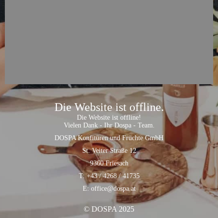
Die Website ist offline.
Die Website ist offline!
Vielen Dank - Ihr Dospa - Team.
DOSPA Konfitüren und Früchte GmbH
St. Veiter Straße 12
9360 Friesach
T: +43 / 4268 / 41735
E: office@dospa.at
© DOSPA 2025