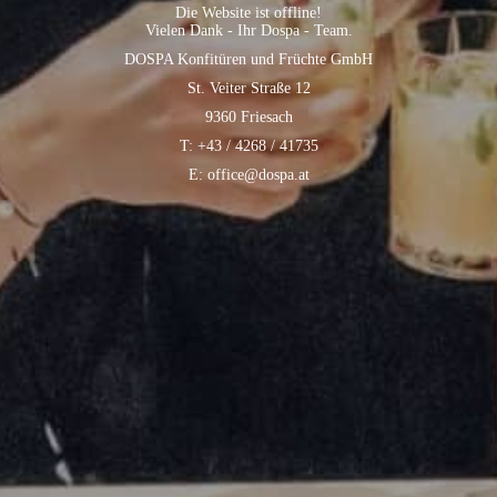
Die Website ist offline!
Vielen Dank - Ihr Dospa - Team.
DOSPA Konfitüren und Früchte GmbH
St. Veiter Straße 12
9360 Friesach
T: +43 / 4268 / 41735
E: office@dospa.at