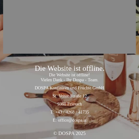
Die Website ist offline.
Die Website ist offline!
Vielen Dank - Ihr Dospa - Team.
DOSPA Konfitüren und Früchte GmbH
St. Veiter Straße 12
9360 Friesach
T: +43 / 4268 / 41735
E: office@dospa.at
© DOSPA 2025