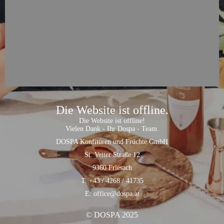
Die Website ist offline.
Die Website ist offline!
Vielen Dank - Ihr Dospa - Team.
DOSPA Konfitüren und Früchte GmbH
St. Veiter Straße 12
9360 Friesach
T: +43 / 4268 / 41735
E: office@dospa.at
© DOSPA 2025