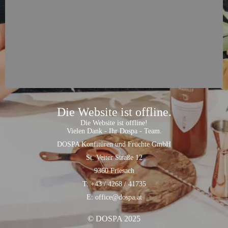
Die Website ist offline.
Die Website ist offline!
Vielen Dank - Ihr Dospa - Team.
DOSPA Konfitüren und Früchte GmbH
St. Veiter Straße 12
9360 Friesach
T: +43 / 4268 / 41735
E: office@dospa.at
© DOSPA 2025