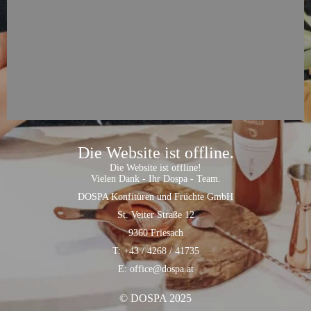
Die Website ist offline.
Die Website ist offline!
Vielen Dank - Ihr Dospa - Team.
DOSPA Konfitüren und Früchte GmbH
St. Veiter Straße 12
9360 Friesach
T: +43 / 4268 / 41735
E: office@dospa.at
© DOSPA 2025