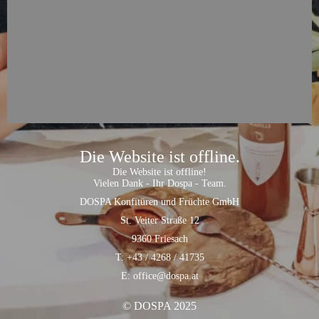
Die Website ist offline.
Die Website ist offline!
Vielen Dank - Ihr Dospa - Team.
DOSPA Konfitüren und Früchte GmbH
St. Veiter Straße 12
9360 Friesach
T: +43 / 4268 / 41735
E: office@dospa.at
© DOSPA 2025