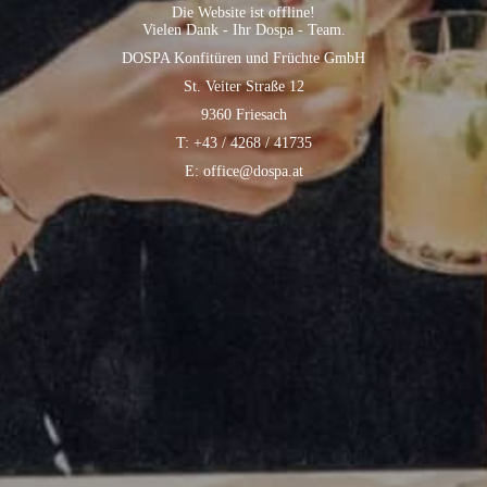
Die Website ist offline!
Vielen Dank - Ihr Dospa - Team.
DOSPA Konfitüren und Früchte GmbH
St. Veiter Straße 12
9360 Friesach
T: +43 / 4268 / 41735
E: office@dospa.at