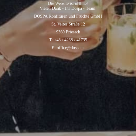
Die Website ist offline!
Vielen Dank - Ihr Dospa - Team.
DOSPA Konfitüren und Früchte GmbH
St. Veiter Straße 12
9360 Friesach
T: +43 / 4268 / 41735
E: office@dospa.at