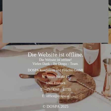
Die Website ist offline.
Die Website ist offline!
Vielen Dank - Ihr Dospa - Team.
DOSPA Konfitüren und Früchte GmbH
St. Veiter Straße 12
9360 Friesach
T: +43 / 4268 / 41735
E: office@dospa.at
© DOSPA 2025