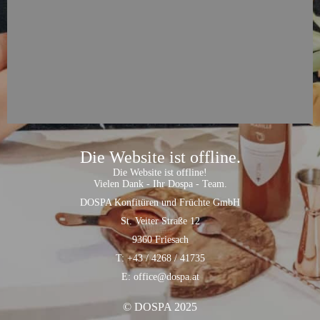
Die Website ist offline.
Die Website ist offline!
Vielen Dank - Ihr Dospa - Team.
DOSPA Konfitüren und Früchte GmbH
St. Veiter Straße 12
9360 Friesach
T: +43 / 4268 / 41735
E: office@dospa.at
© DOSPA 2025