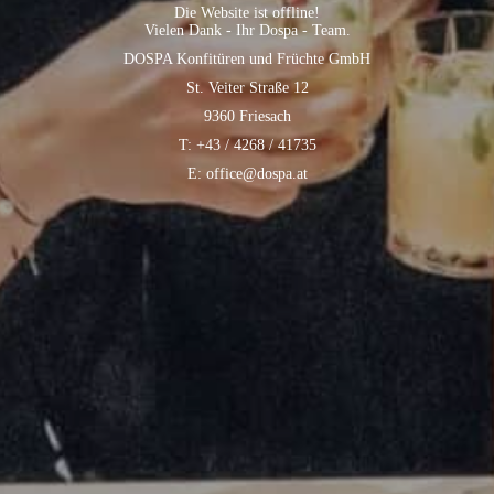
Die Website ist offline!
Vielen Dank - Ihr Dospa - Team.
DOSPA Konfitüren und Früchte GmbH
St. Veiter Straße 12
9360 Friesach
T: +43 / 4268 / 41735
E: office@dospa.at