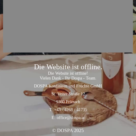
Die Website ist offline.
Die Website ist offline!
Vielen Dank - Ihr Dospa - Team.
DOSPA Konfitüren und Früchte GmbH
St. Veiter Straße 12
9360 Friesach
T: +43 / 4268 / 41735
E: office@dospa.at
© DOSPA 2025