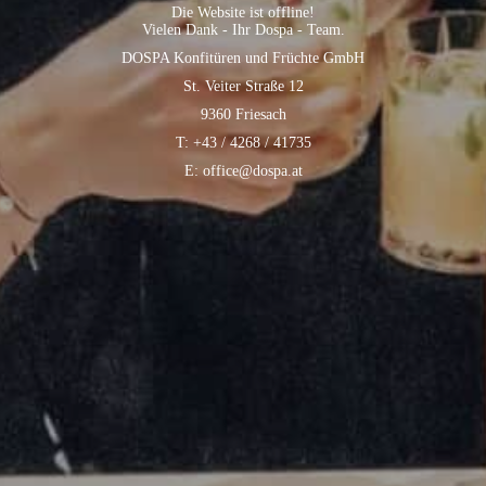
Die Website ist offline!
Vielen Dank - Ihr Dospa - Team.
DOSPA Konfitüren und Früchte GmbH
St. Veiter Straße 12
9360 Friesach
T: +43 / 4268 / 41735
E: office@dospa.at