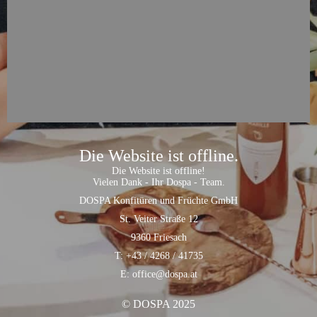
Die Website ist offline.
Die Website ist offline!
Vielen Dank - Ihr Dospa - Team.
DOSPA Konfitüren und Früchte GmbH
St. Veiter Straße 12
9360 Friesach
T: +43 / 4268 / 41735
E: office@dospa.at
© DOSPA 2025